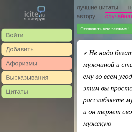
лучшие цитаты
н
автору
случайна
Отключить всю рекламу!
Войти
Добавить
«
Не надо бегат
мужчиной и ст
Афоризмы
ему во всем уго
Высказывания
этим вы прост
Цитаты
расслабляете м
и он теряет св
мужскую