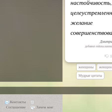
настойчивость,
целеустремленн
желание
совершенствов
Дмитри
добавил
milena.naum
женщины
женщин
Мудрые цитаты
Контакты
Соглашение
Зачем мне