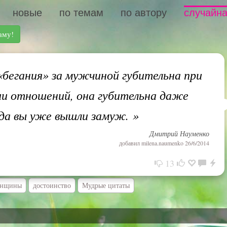
новые
по темам
по автору
случайна
аму!
бегания» за мужчиной губительна при
и отношений, она губительна даже
гда вы уже вышли замуж.
»
Дмитрий Науменко
добавил
milena.naumenko
26/6/2014
13
енщины
достоинство
Мудрые цитаты