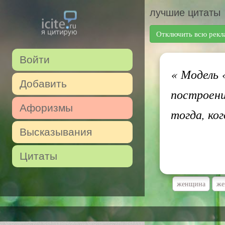
лучшие цитаты
Отключить всю рекл
Войти
«
Модель «
Добавить
построени
Афоризмы
тогда, ко
Высказывания
Цитаты
женщина
ж