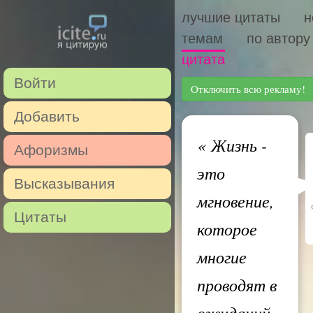
лучшие цитаты
н
темам
по автору
цитата
Войти
Отключить всю рекламу!
Добавить
«
Жизнь -
Афоризмы
это
Высказывания
мгновение,
Цитаты
которое
многие
проводят в
ожиданий