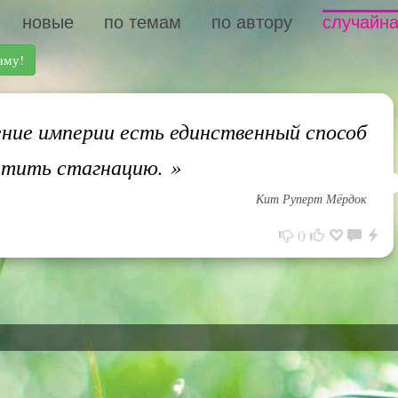
новые
по темам
по автору
случайна
аму!
ие империи есть единственный способ
атить стагнацию.
»
Кит Руперт Мёрдок
0