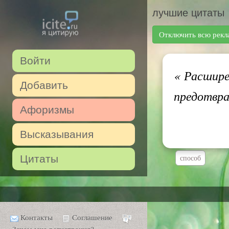
лучшие цитаты
Отключить всю рекл
Войти
«
Расширен
Добавить
предотвр
Афоризмы
Высказывания
Цитаты
способ
Контакты
Соглашение