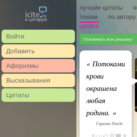
лучшие цитаты
н
темам
по автору
цитата
Войти
Отключить всю рекламу!
Добавить
«
Потоками
Афоризмы
крови
Высказывания
окрашена
Цитаты
любая
родина.
»
Гарегин Нжде
0