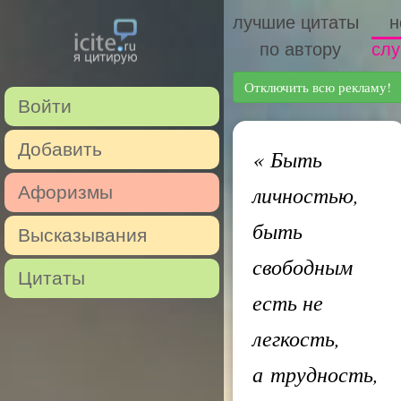
лучшие цитаты
н
по автору
слу
Отключить всю рекламу!
Войти
Добавить
«
Быть
личностью,
Афоризмы
быть
Высказывания
свободным
Цитаты
есть не
легкость,
а трудность,