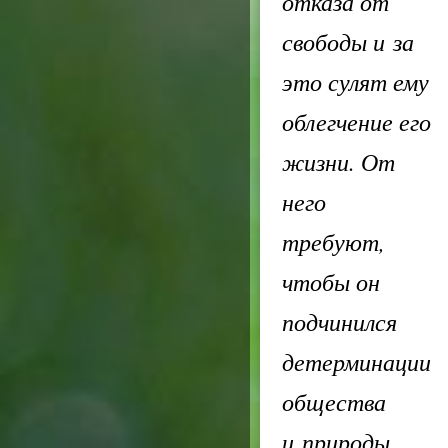
отказа от
свободы и за
это сулят ему
облегчение его
жизни. От
него
требуют,
чтобы он
подчинился
детерминации
общества
и природы.