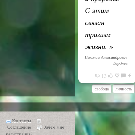
С этим
связан
трагизм
жизни.
»
Николай Александрович
Бердяев
13
свобода
личность
Контакты
Соглашение
Зачем мне
регистрация?