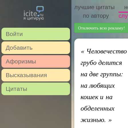
лучшие цитаты
н
по автору
слу
Отключить всю рекламу!
Войти
Добавить
«
Человечество
грубо делится
Афоризмы
на две группы:
Высказывания
на любящих
Цитаты
кошек и на
обделенных
жизнью.
»