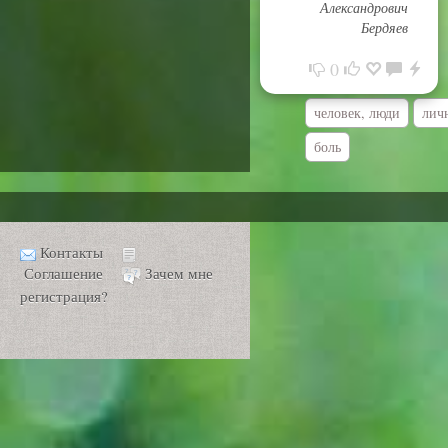
Александрович
Бердяев
0
человек, люди
лич
боль
Контакты
Соглашение
Зачем мне
регистрация?