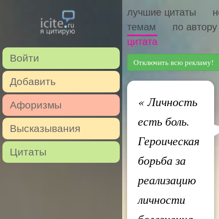
лучшие цитаты
н
темам
по автору
цитата
Войти
Отключить всю рекламу!
Добавить
«
Личность
Афоризмы
есть боль.
Высказывания
Героическая
Цитаты
борьба за
реализацию
личности
болезненна.