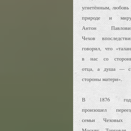
угнетённым, любовь 
природе и миру
Антон Павлови
Чехов впоследстви
говорил, что «талан
в нас со сторон
отца, а душа — с
стороны матери».
В 1876 год
произошел переез
семьи Чеховых 
Москву. Торговля 