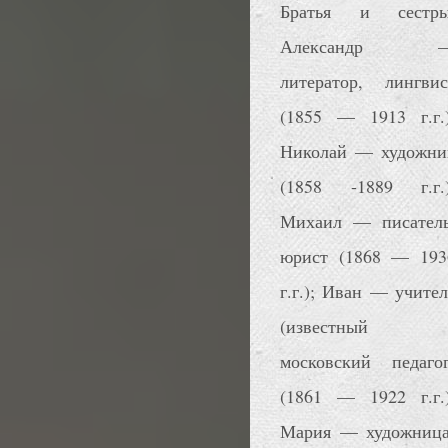
Братья и сестры
Александр 
литератор, лингвис
(1855 — 1913 г.г.)
Николай — художни
(1858 -1889 г.г.)
Михаил — писатель
юрист (1868 — 193
г.г.); Иван — учител
(известный
московский педагог
(1861 — 1922 г.г.)
Мария — художница