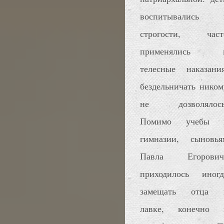
воспитывались 
строгости, част
применялись 
телесные наказания
бездельничать ником
не дозволялось
Помимо учебы 
гимназии, сыновья
Павла Егорович
приходилось иногд
замещать отца 
лавке, конечно 