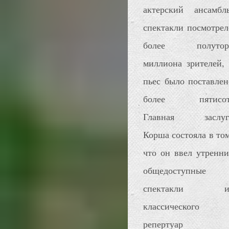
актерский ансамбль
спектакли посмотрел
более полутор
миллиона зрителей, 
пьес было поставлен
более пятисот
Главная заслуг
Корша состояла в том
что он ввел утренни
общедоступные
спектакли и
классического
репертуар