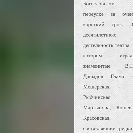
Богословском
переулке за очен
короткий срок. З
десятилетнюю
деятельность театра, 
котором играл
знаменитые В.Н
Давыдов, Глама 
Мещерская,
Рыбчинская,
Мартынова, Кошева
Красовская,
составлявшие редки