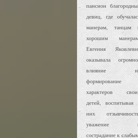
пансион благородны
девиц, где обучалас
манерам, танцам 
хорошим манерам
Евгения Яковлевн
оказывала огромно
влияние н
формирование
характеров свои
детей, воспитывая 
них отзывчивость
уважение 
сострадание к слабым