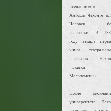
псевдонимом 
Антоша Чехонте ил
Человек бе
селезенки. В 188
году вышла перва
книга театральны
рассказов Чехов
«Сказки
Мельпомены».
После окончани
университета Чехо
начинает практик