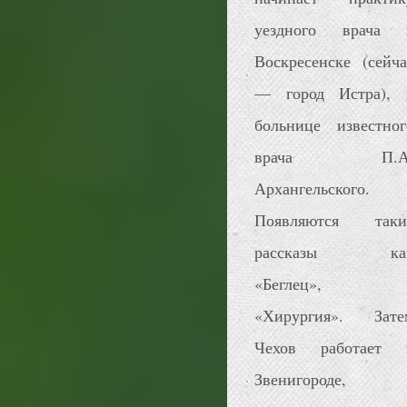
уездного врача 
Воскресенске (сейча
— город Истра), 
больнице известног
врача П.А
Архангельского.
Появляются таки
рассказы ка
«Беглец»,
«Хирургия». Зате
Чехов работает 
Звенигороде,