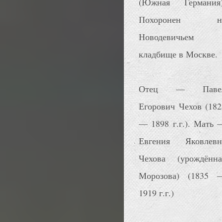
(Южная Германия)
Похоронен н
Новодевичьем
кладбище в Москве.
Отец — Паве
Егорович Чехов (182
— 1898 г.г.). Мать 
Евгения Яковлевн
Чехова (урождённа
Морозова) (1835 
1919 г.г.)