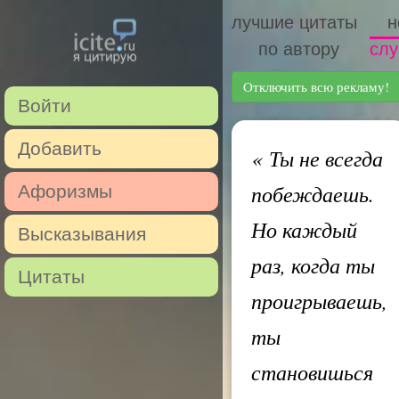
лучшие цитаты
н
по автору
слу
Отключить всю рекламу!
Войти
Добавить
«
Ты не всегда
побеждаешь.
Афоризмы
Но каждый
Высказывания
раз, когда ты
Цитаты
проигрываешь,
ты
становишься