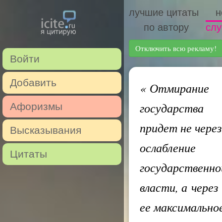
лучшие цитаты
н
по автору
слу
Отключить всю рекламу!
Войти
Добавить
«
Отмирание
государства
Афоризмы
придет не через
Высказывания
ослабление
Цитаты
государственно
власти, а через
ее максимально