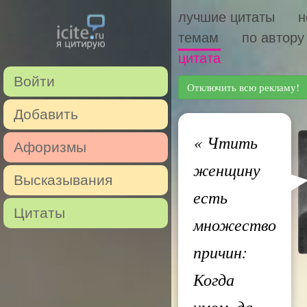
лучшие цитаты
н
темам
по автору
цитата
Войти
Отключить всю рекламу!
Добавить
«
Чтить
Афоризмы
женщину
Высказывания
есть
Цитаты
множество
причин:
Когда
умом, да