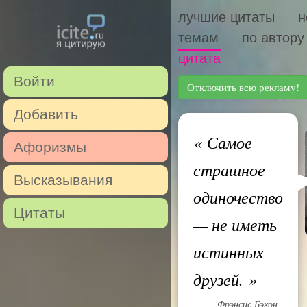
лучшие цитаты
н
темам
по автору
цитата
Войти
Отключить всю рекламу!
Добавить
«
Самое
Афоризмы
страшное
Высказывания
одиночество
Цитаты
— не иметь
истинных
друзей.
»
Фрэнсис Бэкон