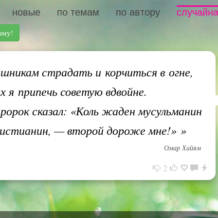
новые
по темам
по автору
случайна
аму!
шникам страдать и корчиться в огне,
 я припечь советую вдвойне.
пророк сказал: «Коль жаден мусульманин
истианин, — второй дороже мне!»
»
Омар Хайям
2