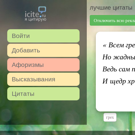
лучшие цитаты
Отключить всю рекл
Войти
«
Всем гре
Добавить
Но жадных
Афоризмы
Ведь сам 
Высказывания
И щедр хр
Цитаты
грех