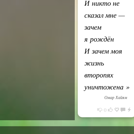
И никто не
сказал мне —
зачем
я рождён
И зачем моя
жизнь
второпях
уничтожена
»
Омар Хайям
0