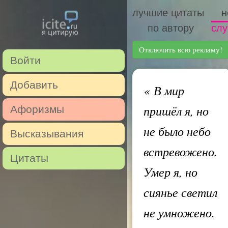
лучшие цитаты
н
по автору
слу
Отключить всю рекламу!
Войти
Добавить
«
В мир
пришёл я, но
Афоризмы
не было небо
Высказывания
встревожено.
Цитаты
Умер я, но
сиянье светил
не умножено.