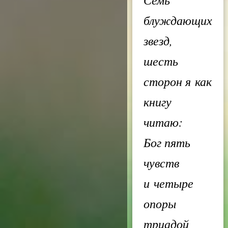
блуждающих
звезд,
шесть
сторон я как
книгу
читаю:
Бог пять
чувств
и четыре
опоры
триадой