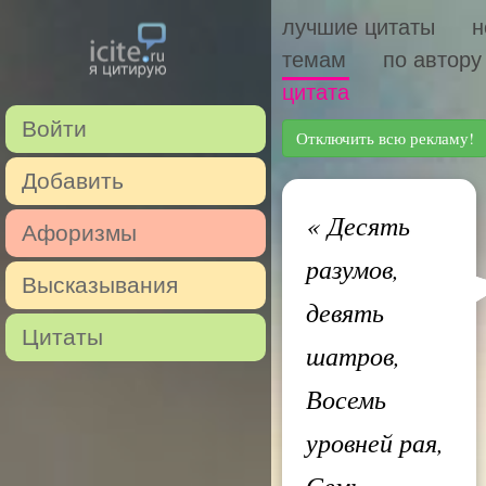
лучшие цитаты
н
темам
по автору
цитата
Войти
Отключить всю рекламу!
Добавить
«
Десять
Афоризмы
разумов,
Высказывания
девять
Цитаты
шатров,
Восемь
уровней рая,
Семь