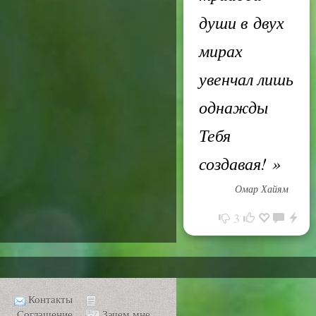
души в двух
мирах
увенчал лишь
однажды
Тебя
создавая!
»
Омар Хайям
3
Контакты
Соглашение
Зачем мне