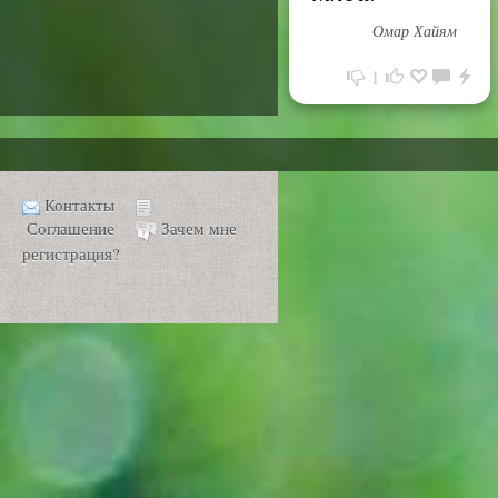
Омар Хайям
1
Контакты
Соглашение
Зачем мне
регистрация?