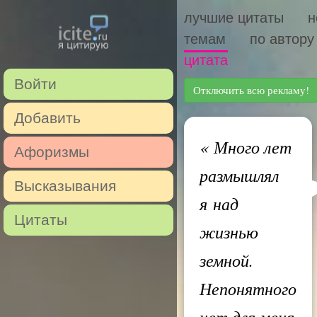
лучшие цитаты
н
темам
по автору
цитата
Войти
Отключить всю рекламу!
Добавить
«
Много лет
Афоризмы
размышлял
Высказывания
я над
Цитаты
жизнью
земной.
Непонятного
нет для меня