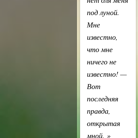
под луной.
Мне
известно,
что мне
ничего не
известно! —
Вот
последняя
правда,
открытая
мной.
»