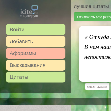
лучшие цитаты
Отключить всю рекл
Войти
«
Откуда м
Добавить
В чем наш
Афоризмы
непости
Высказывания
Цитаты
смысл жизни