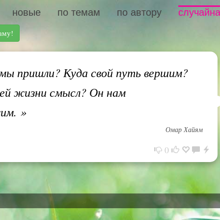
новые
по темам
по автору
случайна
аму!
ы пришли? Куда свой путь вершим?
ей жизни смысл? Он нам
жим.
»
Омар Хайям
0