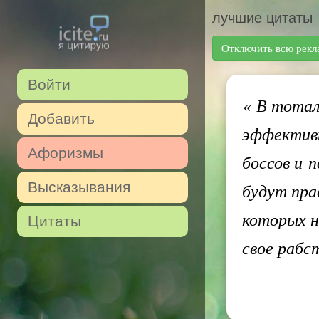
лучшие цитаты
Отключить всю рекл
Войти
«
В тотал
Добавить
эффективн
Афоризмы
боссов и 
Высказывания
будут пра
которых н
Цитаты
свое рабс