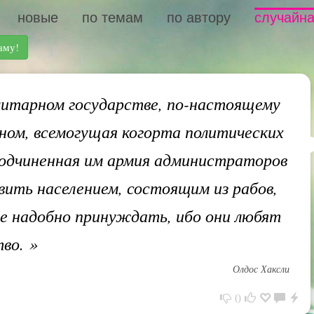
новые
по темам
по автору
случайна
аму!
итарном государстве, по-настоящему
ом, всемогущая когорта политических
подчиненная им армия администраторов
вить населением, состоящим из рабов,
е надобно принуждать, ибо они любят
тво.
»
Олдос Хаксли
0