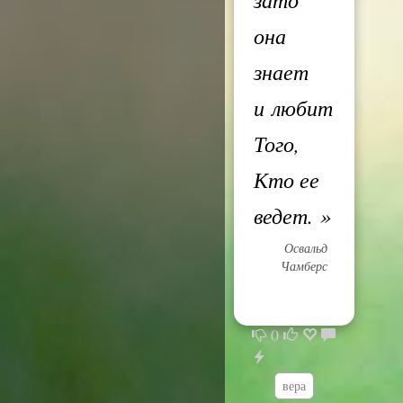
она
знает
и любит
Того,
Кто ее
ведет.
»
Освальд
Чамберс
0
вера