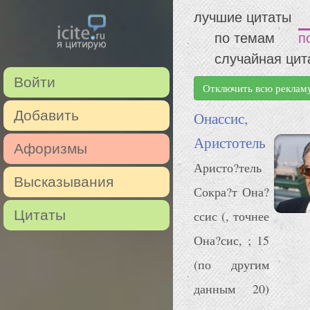
лучшие цитаты
по темам
п
случайная цит
Войти
Отключить всю реклам
Добавить
Онассис,
Аристотель
Афоризмы
Аристо?тель
Высказывания
Сокра?т Она?
Цитаты
ссис (, точнее
Она?сис, ; 15
(по другим
данным 20)