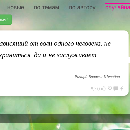
новые
по темам
по автору
случайна
аму!
ависящий от воли одного человека, не
раниться, да и не заслуживает
Ричард Бринсли Шеридан
0