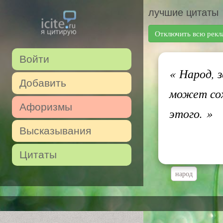
лучшие цитаты
Отключить всю рекл
Войти
«
Народ, з
Добавить
может сох
Афоризмы
этого.
»
Высказывания
Цитаты
народ