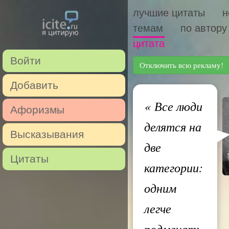
лучшие цитаты
н
темам
по автору
цитата
Войти
Отключить всю рекламу!
Добавить
«
Все люди
Афоризмы
делятся на
Высказывания
две
Цитаты
категории:
одним
легче
подмечать