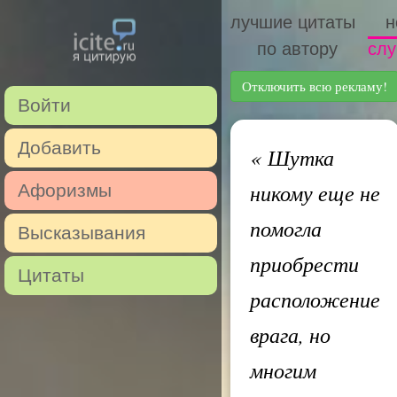
лучшие цитаты
н
по автору
слу
Отключить всю рекламу!
Войти
Добавить
«
Шутка
никому еще не
Афоризмы
помогла
Высказывания
приобрести
Цитаты
расположение
врага, но
многим