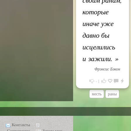
которые
иначе уже
давно бы
исцелились
и зажили.
»
Фрэнсис Бэкон
-1
месть
раны
Контакты
Соглашение
Зачем мне