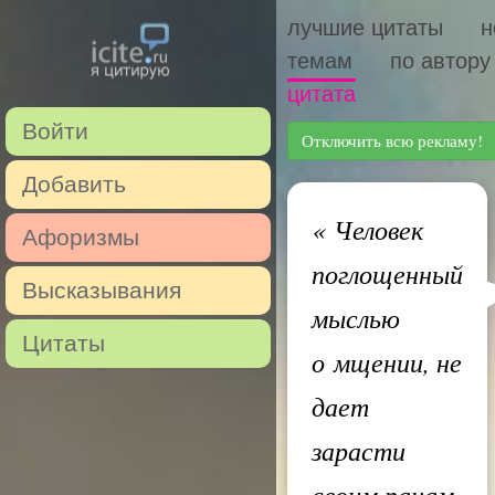
лучшие цитаты
н
темам
по автору
цитата
Войти
Отключить всю рекламу!
Добавить
«
Человек
Афоризмы
поглощенный
Высказывания
мыслью
Цитаты
о мщении, не
дает
зарасти
своим ранам,