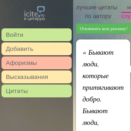
лучшие цитаты
н
по автору
слу
Отключить всю рекламу!
Войти
Добавить
«
Бывают
люди,
Афоризмы
которые
Высказывания
притягивают
Цитаты
добро.
Бывают
люди,