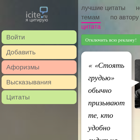
лучшие цитаты
н
темам
по автору
цитата
Войти
Отключить всю рекламу!
Добавить
«
«Стоять
Афоризмы
грудью»
Высказывания
обычно
Цитаты
призывают
те, кто
удобно
сидит на