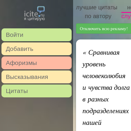
лучшие цитаты
н
по автору
слу
Отключить всю рекламу!
Войти
Добавить
«
Сравнивая
уровень
Афоризмы
человеколюбия
Высказывания
и чувства долга
Цитаты
в разных
подразделениях
нашей