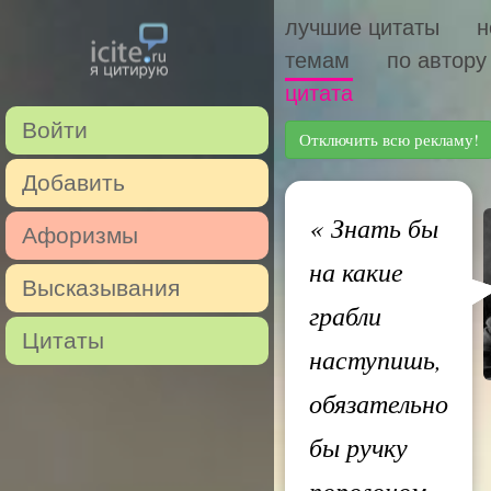
лучшие цитаты
н
темам
по автору
цитата
Войти
Отключить всю рекламу!
Добавить
«
Знать бы
Афоризмы
на какие
Высказывания
грабли
Цитаты
наступишь,
обязательно
бы ручку
поролоном