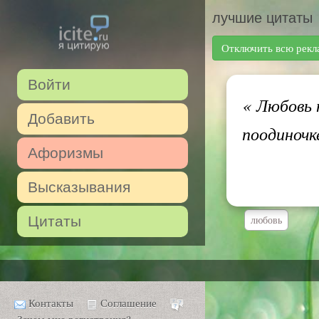
лучшие цитаты
Отключить всю рекл
Войти
«
Любовь н
Добавить
поодиночк
Афоризмы
Высказывания
Цитаты
любовь
Контакты
Соглашение