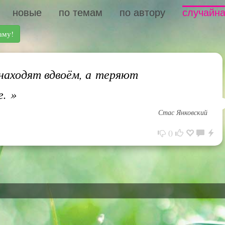
новые
по темам
по автору
случайна
аму!
аходят вдвоём, а теряют
е.
»
Стас Янковский
0