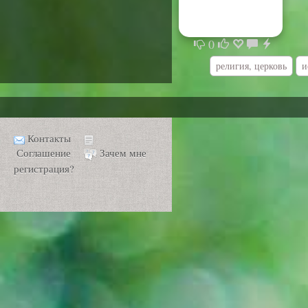
0
религия, церковь
и
Контакты
Соглашение
Зачем мне
регистрация?