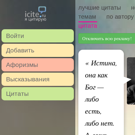
лучшие цитаты
н
темам
по автору
цитата
Войти
Отключить всю рекламу!
Добавить
«
Истина,
Афоризмы
она как
Высказывания
Бог —
Цитаты
либо
есть,
либо нет.
А ложь,