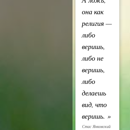
она как
религия —
либо
веришь,
либо не
веришь,
либо
делаешь
вид, что
веришь.
»
Стас Янковский