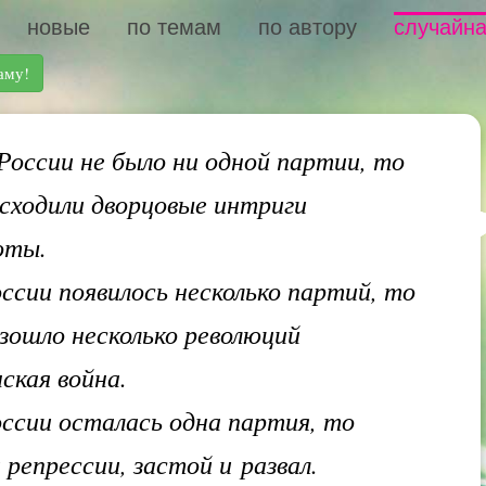
новые
по темам
по автору
случайна
аму!
России не было ни одной партии, то
исходили дворцовые интриги
оты.
оссии появилось несколько партий, то
изошло несколько революций
ская война.
оссии осталась одна партия, то
 репрессии, застой и развал.