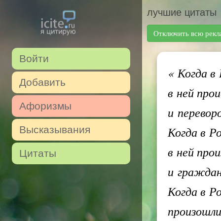
лучшие цитаты
Отключить всю рекл
Войти
«
Когда в 
Добавить
в ней про
Афоризмы
и перевор
Высказывания
Когда в Р
в ней про
Цитаты
и граждан
Когда в Р
произошли