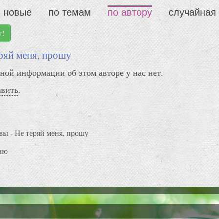
новые
по темам
по автору
случайная
у!
еряй меня, прошу
ной информации об этом авторе у нас нет.
авить
.
вы - Не теряй меня, прошу
ию