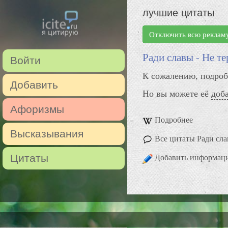
лучшие цитаты
Отключить всю реклам
Ради славы - Не т
Войти
К сожалению, подроб
Добавить
Но вы можете её
доб
Афоризмы
Подробнее
Высказывания
Все цитаты Ради сла
Добавить информац
Цитаты