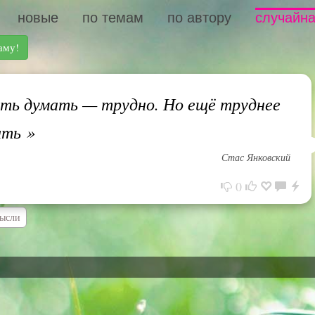
новые
по темам
по автору
случайна
аму!
ть думать — трудно. Но ещё труднее
ить
»
Стас Янковский
0
ысли