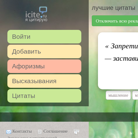
лучшие цитаты
Отключить всю рекл
Войти
«
Запрети
Добавить
— застав
Афоризмы
Высказывания
Цитаты
мышление
м
Контакты
Соглашение