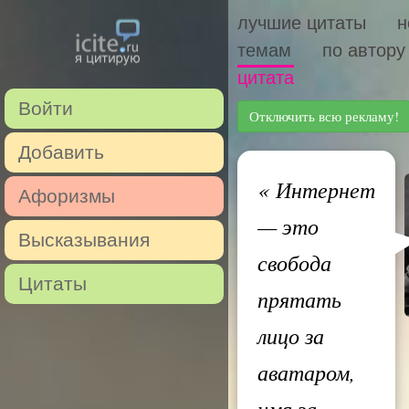
лучшие цитаты
н
темам
по автору
цитата
Войти
Отключить всю рекламу!
Добавить
«
Интернет
Афоризмы
— это
Высказывания
свобода
Цитаты
прятать
лицо за
аватаром,
имя за