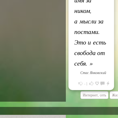
ником,
а мысли за
постами.
Это и есть
свобода от
себя.
»
Стас Янковский
-1
Интернет, сеть
Жиз