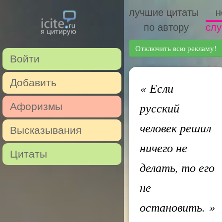
лучшие цитаты
н
по автору
слу
Отключить всю рекламу!
Войти
Добавить
«
Если
русский
Афоризмы
человек решил
Высказывания
ничего не
Цитаты
делать, то его
не
остановить.
»