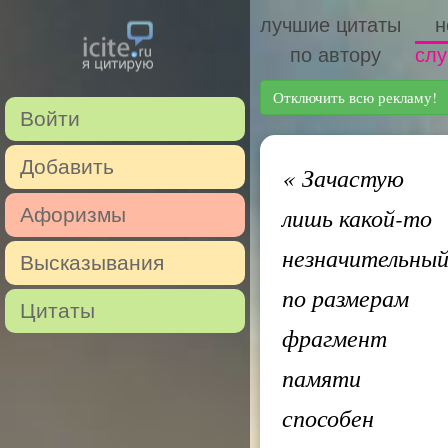
лучшие цитаты
н
по автору
слу
Отключить всю рекламу!
Войти
Добавить
«
Зачастую
лишь какой-то
Афоризмы
незначительны
Высказывания
по размерам
Цитаты
фрагмент
памяти
способен