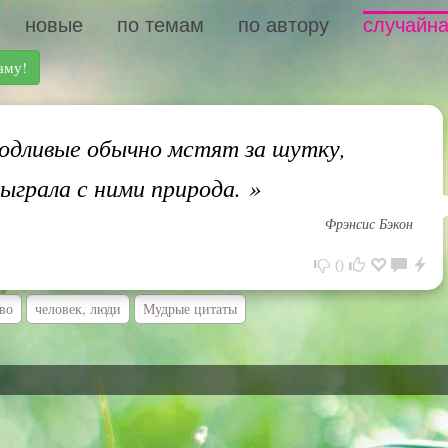
новые
по темам
по автору
случайна
аму!
дливые обычно мстят за шутку,
ыграла с ними природа.
»
Фрэнсис Бэкон
0
во
человек, люди
Мудрые цитаты