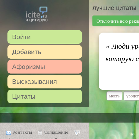
лучшие цитаты
Отключить всю рекл
Войти
«
Люди уро
Добавить
которую с
Афоризмы
Высказывания
Цитаты
месть
уродст
Контакты
Соглашение