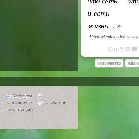
что сеть — эт
и есть
жизнь…
»
Айрис Мердок. Под сетью
0
одиночество
жизн
Контакты
Соглашение
Зачем мне
регистрация?