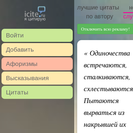
лучшие цитаты
н
по автору
слу
Отключить всю рекламу!
Войти
Добавить
«
Одиночества
встречаются,
Афоризмы
сталкиваются,
Высказывания
схлестываются
Цитаты
Пытаются
вырваться из
накрывшей их