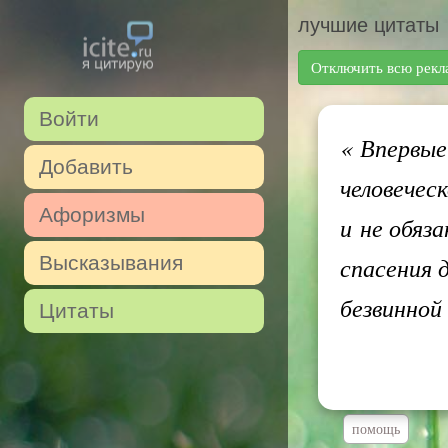
лучшие цитаты
Отключить всю рекл
Войти
«
Впервые 
Добавить
человечес
Афоризмы
и не обяз
Высказывания
спасения д
безвинной
Цитаты
помощь