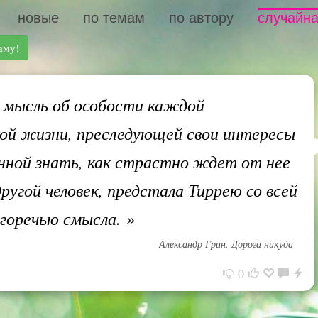
новые
по темам
по автору
случайна
аму!
мысль об особости каждой
кой жизни, преследующей свои интересы
анной знать, как страстно ждет от нее
ругой человек, предстала Тиррею со всей
 горечью смысла.
»
Александр Грин. Дорога никуда
0