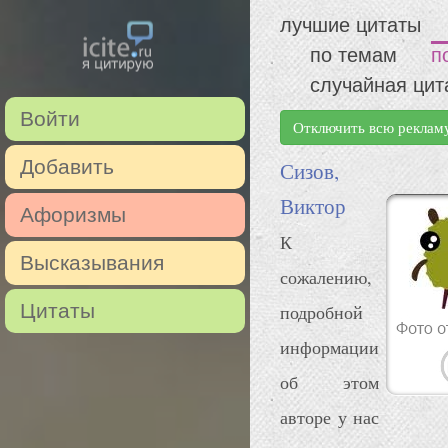
лучшие цитаты
по темам
п
случайная цит
Войти
Отключить всю реклам
Добавить
Сизов,
Виктор
Афоризмы
К
Высказывания
сожалению,
Цитаты
подробной
информации
об этом
авторе у нас