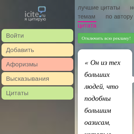
лучшие цитаты
н
темам
по автору
цитата
Войти
Отключить всю рекламу!
Добавить
«
Он из тех
Афоризмы
больших
Высказывания
людей, что
Цитаты
подобны
большим
оазисам,
которые