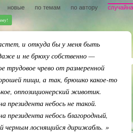
новые
по темам
по автору
случайна
аму!
стет, и откуда бы у меня быть
аже и не брюху собственно —
ое трудовое чрево от размеренной
орошей пищи, а так, брюшко какое-то
кое, оппозиционерский животик.
на президента небось не такой.
на президента небось благородный,
й черным лоснящийся дирижабль.
»