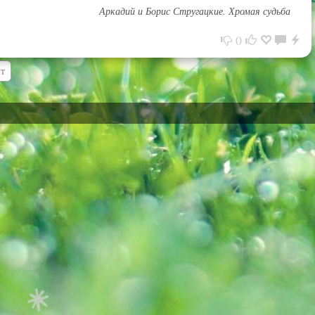
Аркадий и Борис Стругацкие. Хромая судьба
0
нт