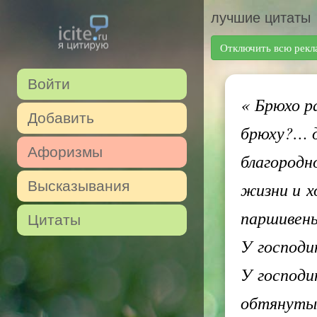
лучшие цитаты
Отключить всю рекл
Войти
«
Брюхо ра
Добавить
брюху?… д
Афоризмы
благородн
Высказывания
жизни и х
паршивень
Цитаты
У господи
У господи
обтянуты