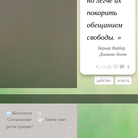
покорить
обещанием
свободы.
»
Бернар Вербер.
Дыхание богов
0
рабство
власть
Контакты
Соглашение
Зачем мне
регистрация?