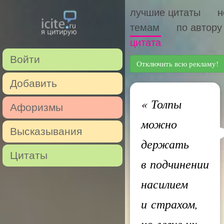
лучшие цитаты
н
темам
по автору
цитата
Войти
Отключить всю рекламу!
Добавить
«
Толпы
Афоризмы
можно
Высказывания
держать
Цитаты
в подчинении
насилием
и страхом,
но легче их