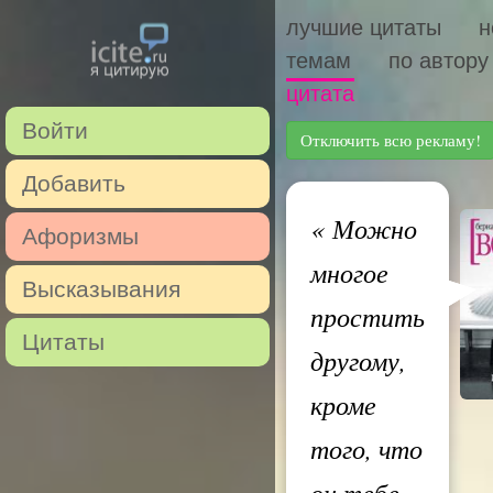
лучшие цитаты
н
темам
по автору
цитата
Войти
Отключить всю рекламу!
Добавить
«
Можно
Афоризмы
многое
Высказывания
простить
Цитаты
другому,
кроме
того, что
он тебе