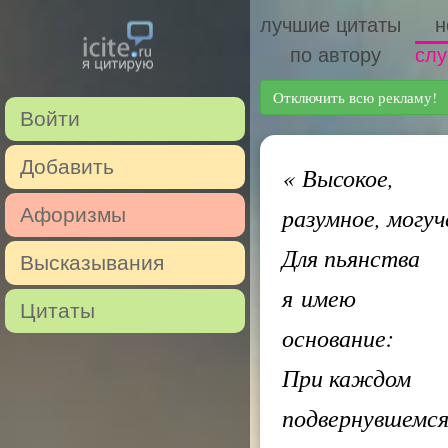
лучшие цитаты
н
по автору
слу
Отключить всю рекламу!
Войти
Добавить
«
Высокое,
разумное, могуч
Афоризмы
Для пьянства
Высказывания
я имею
Цитаты
основание:
При каждом
подвернувшемс