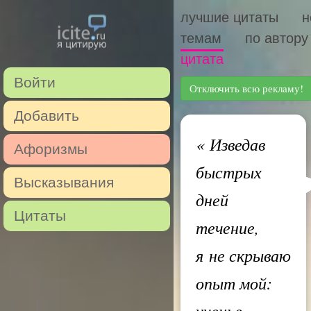
лучшие цитаты
н
темам
по автору
цитата
Войти
Отключить всю рекламу!
Добавить
«
Изведав
Афоризмы
быстрых
Высказывания
дней
Цитаты
течение,
я не скрываю
опыт мой:
ученье —