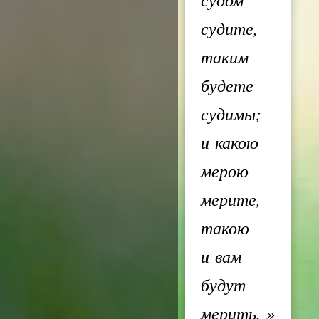
судите,
таким
будете
судимы;
и какою
мерою
мерите,
такою
и вам
будут
мерить.
»