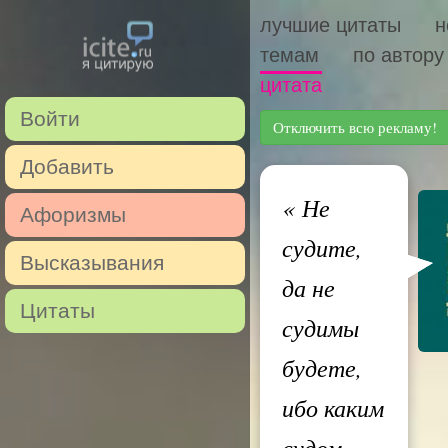
лучшие цитаты
н
темам
по автору
цитата
Войти
Отключить всю рекламу!
Добавить
«
Не
Афоризмы
судите,
Высказывания
да не
Цитаты
судимы
будете,
ибо каким
судом