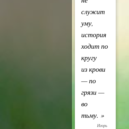
служит
уму,
история
ходит по
кругу
из крови
— по
грязи —
во
тьму.
»
Игорь