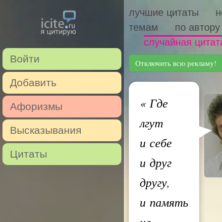
лучшие цитаты
н
темам
по автору
случайная цитат
Войти
Отключить всю рекламу!
Добавить
«
Где
Афоризмы
лгут
Высказывания
и себе
Цитаты
и друг
другу,
и память
не