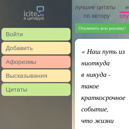
лучшие цитаты
н
по автору
слу
Отключить всю рекламу!
Войти
Добавить
«
Наш путь из
ниоткуда
Афоризмы
в никуда -
Высказывания
такое
Цитаты
краткосрочное
событие,
что жизни